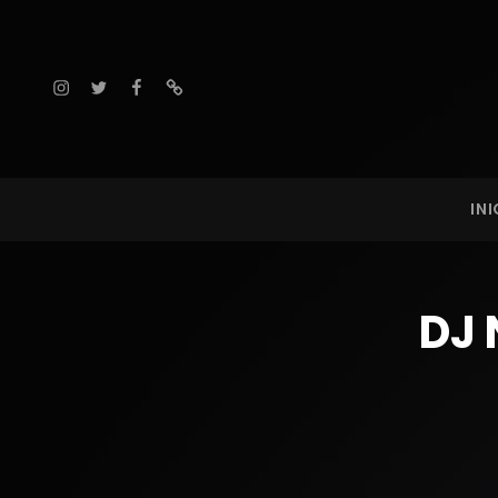
Instagram
facebook
threads
KQ 9
INI
DJ