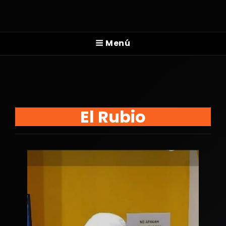
KQ 94.5 FM
Menú
El Rubio